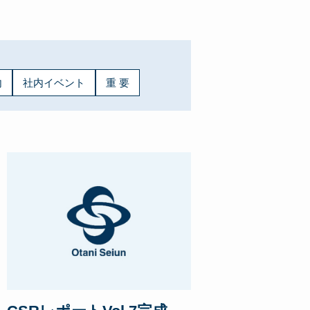
内
社内イベント
重 要