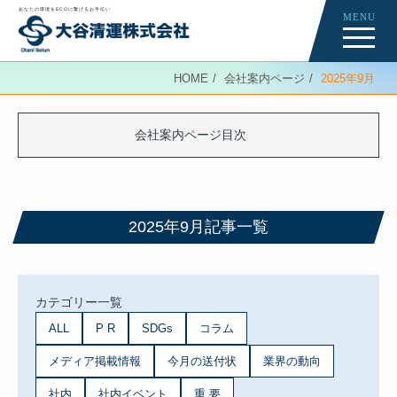
あなたの環境をECOに繋げるお手伝い
MENU
Re-Creation
HOME
会社案内ページ
2025年9月
会社案内ページ
News
会社案内ページ目次
ニュース記事一覧
2025年9月記事一覧
カテゴリー一覧
ALL
P R
SDGs
コラム
メディア掲載情報
今月の送付状
業界の動向
社内
社内イベント
重 要