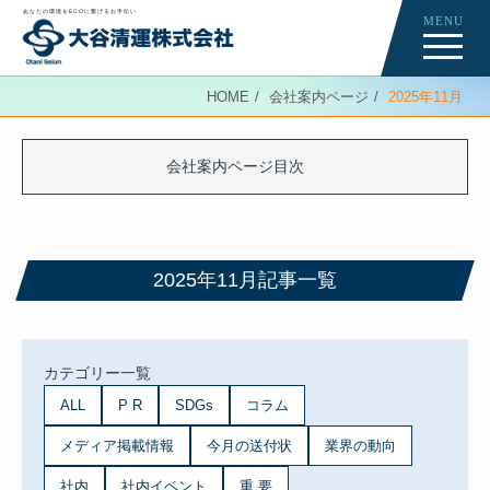
あなたの環境をECOに繋げるお手伝い
MENU
Re-Creation
HOME
会社案内ページ
2025年11月
会社案内ページ
News
会社案内ページ目次
ニュース記事一覧
2025年11月記事一覧
カテゴリー一覧
ALL
P R
SDGs
コラム
メディア掲載情報
今月の送付状
業界の動向
社内
社内イベント
重 要