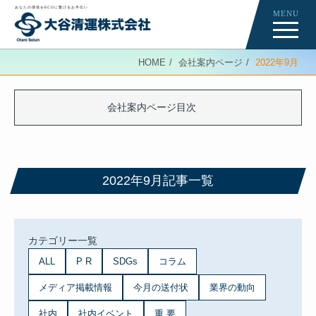
あなたの環境をECOに繋げるお手伝い
MENU
Re-Creation
HOME
会社案内ページ
2022年9月
会社案内ページ
News
会社案内ページ目次
ニュース記事一覧
2022年9月記事一覧
カテゴリー一覧
ALL
P R
SDGs
コラム
メディア掲載情報
今月の送付状
業界の動向
社内
社内イベント
重 要