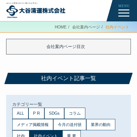
あなたの環境をECOに繋げるお手伝い
MENU
Re-Creation
HOME
会社案内ページ
社内イベント
会社案内ページ
News
会社案内ページ目次
ニュース記事一覧
社内イベント記事一覧
カテゴリー一覧
ALL
P R
SDGs
コラム
メディア掲載情報
今月の送付状
業界の動向
社内
社内イベント
重 要