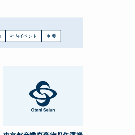
内
社内イベント
重 要