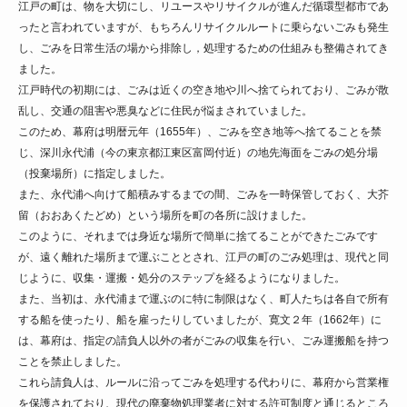
江戸の町は、物を大切にし、リユースやリサイクルが進んだ循環型都市であ
ったと言われていますが、もちろんリサイクルルートに乗らないごみも発生
し、ごみを日常生活の場から排除し，処理するための仕組みも整備されてき
ました。
江戸時代の初期には、ごみは近くの空き地や川へ捨てられており、ごみが散
乱し、交通の阻害や悪臭などに住民が悩まされていました。
このため、幕府は明暦元年（1655年）、ごみを空き地等へ捨てることを禁
じ、深川永代浦（今の東京都江東区富岡付近）の地先海面をごみの処分場
（投棄場所）に指定しました。
また、永代浦へ向けて船積みするまでの間、ごみを一時保管しておく、大芥
留（おおあくたどめ）という場所を町の各所に設けました。
このように、それまでは身近な場所で簡単に捨てることができたごみです
が、遠く離れた場所まで運ぶこととされ、江戸の町のごみ処理は、現代と同
じように、収集・運搬・処分のステップを経るようになりました。
また、当初は、永代浦まで運ぶのに特に制限はなく、町人たちは各自で所有
する船を使ったり、船を雇ったりしていましたが、寛文２年（1662年）に
は、幕府は、指定の請負人以外の者がごみの収集を行い、ごみ運搬船を持つ
ことを禁止しました。
これら請負人は、ルールに沿ってごみを処理する代わりに、幕府から営業権
を保護されており、現代の廃棄物処理業者に対する許可制度と通じるところ