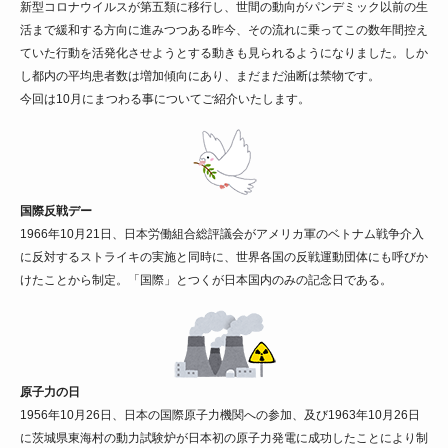
新型コロナウイルスが第五類に移行し、世間の動向がパンデミック以前の生
活まで緩和する方向に進みつつある昨今、その流れに乗ってこの数年間控え
ていた行動を活発化させようとする動きも見られるようになりました。しか
し都内の平均患者数は増加傾向にあり、まだまだ油断は禁物です。
今回は10月にまつわる事についてご紹介いたします。
国際反戦デー
1966年10月21日、日本労働組合総評議会がアメリカ軍のベトナム戦争介入
に反対するストライキの実施と同時に、世界各国の反戦運動団体にも呼びか
けたことから制定。「国際」とつくが日本国内のみの記念日である。
原子力の日
1956年10月26日、日本の国際原子力機関への参加、及び1963年10月26日
に茨城県東海村の動力試験炉が日本初の原子力発電に成功したことにより制