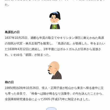
た。
島原乱の日
1637年10月25日、過酷な年貢の取立てやキリシタン弾圧に耐えかねた島原
の領民が代官・林兵左衛門を殺害し、「島原の乱」が勃発した。年をまたい
だ1638年4月12日に終結し、1年半後にはポルトガル人が日本から追放さ
れ、いわゆる「鎖国」が始まった。
柿の日
1985(明治28)年10月26日、俳人・正岡子規が松山から東京へ帰る途中に立
ち寄った奈良で、「柿食へば鐘が鳴るなり法隆寺」の句を詠んだことから、
全国果樹研究連合会によって2005 (平成17)年に制定されました。