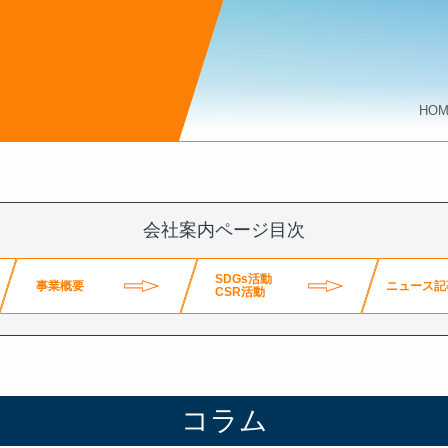
HO
ページ
s
会社案内ページ目次
SDGs活動
事業概要
ニュース記
CSR活動
コラム
コラム