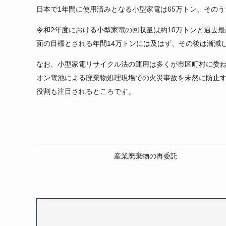
日本で1年間に使用済みとなる小型家電は65万トン、その
令和2年度における小型家電の回収量は約10万トンと過去
面の目標とされる年間14万トンには及はず、その後は漸減
なお、小型家電リサイクル法の運用は多くが市区町村に委
オン電池による廃棄物処理現場での火災事故を未然に防止
役割も注目されるところです。
産業廃棄物の再委託