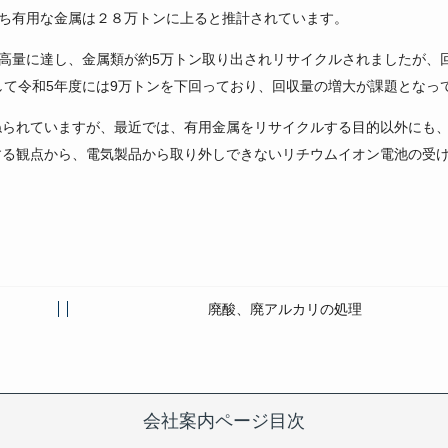
うち有用な金属は２８万トンに上ると推計されています。
最高量に達し、金属類が約5万トン取り出されリサイクルされましたが、
して令和5年度には9万トンを下回っており、回収量の増大が課題となっ
ねられていますが、最近では、有用金属をリサイクルする目的以外にも
する観点から、電気製品から取り外しできないリチウムイオン電池の受
廃酸、廃アルカリの処理
会社案内ページ目次