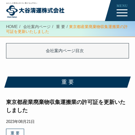
あなたの環境をECOに繋げるお手伝い
MENU
Re-Creation
HOME
会社案内ページ
重 要
東京都産業廃棄物収集運搬業の許
可証を更新いたしました
会社案内ページ
News
会社案内ページ目次
重 要
重 要
東京都産業廃棄物収集運搬業の許可証を更新いた
しました
2023年08月21日
重 要