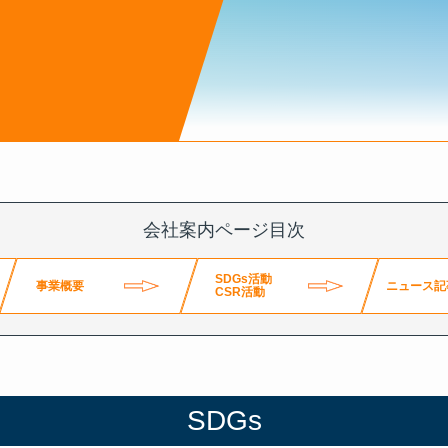
ページ
s
会社案内ページ目次
SDGs活動
事業概要
ニュース記
CSR活動
SDGs
SDGs