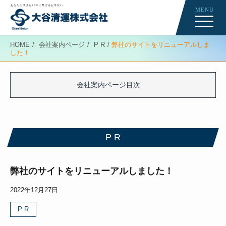
あなたの環境をECOに繋げるお手伝い
MENU
Re-Creation
HOME
会社案内ページ
P R
弊社のサイトをリニューアルしま
した！
会社案内ページ
News
会社案内ページ目次
P R
P R
弊社のサイトをリニューアルしました！
2022年12月27日
P R