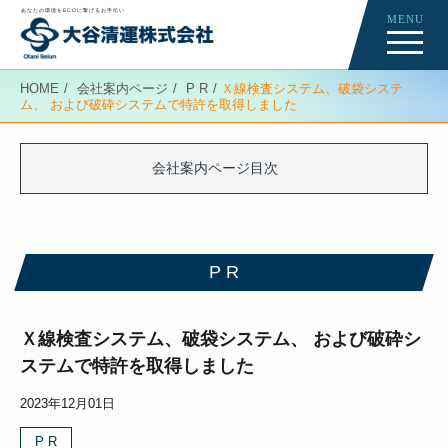
あなたの環境をECOに繋げるお手伝い
MENU
Re-Creation
HOME
会社案内ページ
P R
Ｘ線検査システム、破袋システ
ム、 および破砕システムで特許を取得しました
会社案内ページ
News
会社案内ページ目次
P R
P R
Ｘ線検査システム、破袋システム、 および破砕シ
ステムで特許を取得しました
2023年12月01日
P R