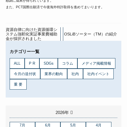
順調に成果が得られています。
また、PCT国際出願済で今後海外特許取得を進めてまいります。
資源自律に向けた資源循環シ
ステム強靭化実証事業費補助
OSLiBソーター（TM）の紹介
金が採択されました
カテゴリー一覧
ALL
P R
SDGs
コラム
メディア掲載情報
今月の送付状
業界の動向
社内
社内イベント
重 要
2026年
7月
6月
5月
4月