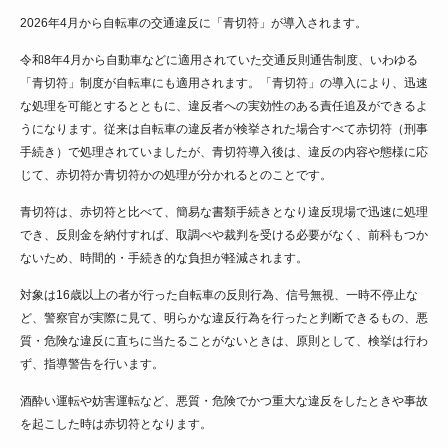
2026年4月から自転車の交通違反に「青切符」が導入されます。
令和8年4月から自動車などに適用されていた交通反則通告制度、いわゆる
「青切符」制度が自転車にも適用されます。「青切符」の導入により、迅速
な処理を可能とするとともに、違反者への実効性のある責任追及ができるよ
うになります。従来は自転車の違反者が検挙された場合すべて赤切符（刑事
手続き）で処理されていましたが、青切符導入後は、違反の内容や態様に応
じて、赤切符か青切符かの処理が分かれるとのことです。
青切符は、赤切符と比べて、簡易な書類手続きとなり違反現場で迅速に処理
でき、反則金を納付すれば、取調べや裁判を受ける必要がなく、前科もつか
ないため、時間的・手続き的な負担が軽減されます。
対象は16歳以上の者が行った自転車の反則行為、信号無視、一時不停止な
ど、警察官が実際に見て、明らかな違反行為を行ったと判断できるもの、悪
質・危険な違反に直ちに当たることがないときは、原則として、検挙は行わ
ず、指導警告を行います。
酒酔い運転や妨害運転など、悪質・危険でかつ重大な違反をしたときや事故
を起こした時は赤切符となります。